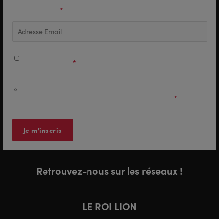
Adresse Email
*
J'accepte de recevoir d'autres communications de Stage
Entertainment.
*
J'accepte que mes interactions email (ouvertures, clics)
soient mesurées afin d'améliorer les communications qui
me sont adressées.
Politique de confidentialité
*
Retrouvez-nous sur les réseaux !
LE ROI LION