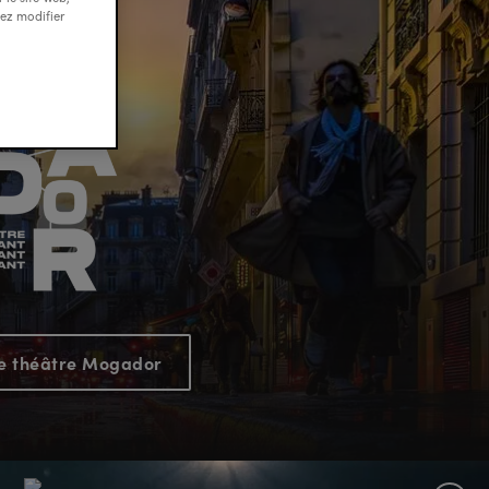
MUSICALE
tez modifier
AU
THEATRE
MOGADOR
Stage
le théâtre Mogador
Entertainmen