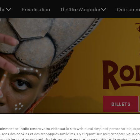
che
Privatisation
Théâtre Mogador
Qui somm
n
BILLETS
ainment souhaite rendre votre visite sur le site web aussi simple et personnelle que po
ilisons des cookies et des techniques similaires. En cliquant sur Tout accepter, vous ac
ompris les cookies qui sont stockés sur votre appareil pour améliorer la navigation sur