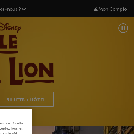
es-nous ?
Mon Compte
Paus
LA
BILLETS + HÔTEL
COMEDIE
ssible. À cette
ceptez tous les
 le site Web,