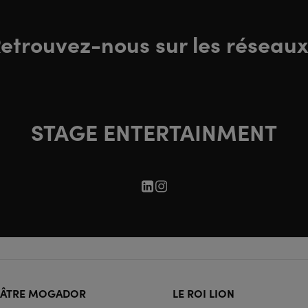
etrouvez-nous sur les réseaux
STAGE ENTERTAINMENT
ter
ÉÂTRE MOGADOR
LE ROI LION