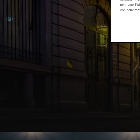
analyser l'u
vos paramèt