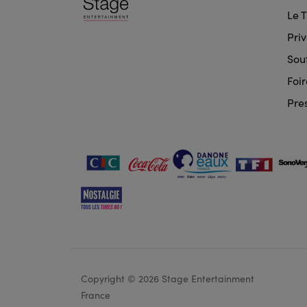
doo
Le 
nav
Priv
Sout
Foi
Pre
Copyright © 2026 Stage Entertainment
Foot
France
navi