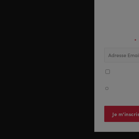
Pour êt
Adresse Email
*
J'accepte de
J'accepte que
communicatio