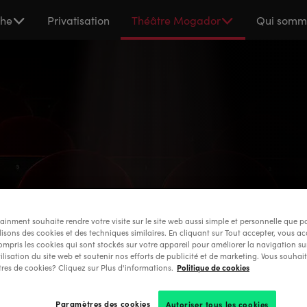
che
Privatisation
Théâtre Mogador
Qui somm
n
ainment souhaite rendre votre visite sur le site web aussi simple et personnelle que po
ilisons des cookies et des techniques similaires. En cliquant sur Tout accepter, vous ac
Ensemb
ompris les cookies qui sont stockés sur votre appareil pour améliorer la navigation sur
tilisation du site web et soutenir nos efforts de publicité et de marketing. Vous souhai
Politique de cookies
res de cookies? Cliquez sur Plus d'informations.
Mogado
des proj
Paramètres des cookies
Autoriser tous les cookies