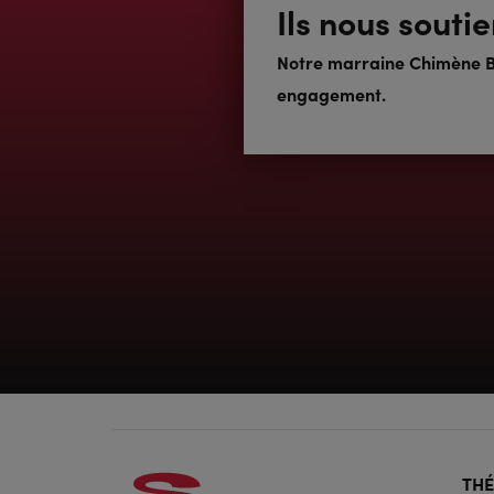
Ils nous souti
Notre marraine Chimène B
engagement.
Foo
TH