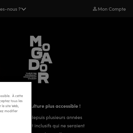
es-nous ?
Mon Compte
ssible. À cette
ceptez tous les
le pour une culture plus accessible !
 le site Web,
tez modifier
r développe depuis plusieurs années
ets solidaires et inclusifs qui ne seraient