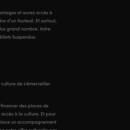
antages et aurez accès à
 d’un fauteuil. Et surtout,
lus grand nombre. Votre
Billets Suspendus.
ulture de s’émerveiller
 financer des places de
accès à la culture. Et pour
n place un accompagnement
c notre offre culturelle par