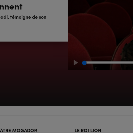
ennent
adi, témoigne de son
Play
ter
ÉÂTRE MOGADOR
LE ROI LION