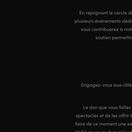
En rejoignant le cercle
plusieurs événements dédié
vous contribuerez à no
soutien permettra
Engagez-vous aux côtés
Le don que vous faîtes
spectacles et de les offri
faire de ce moment une e
dédié au cours duquel les b