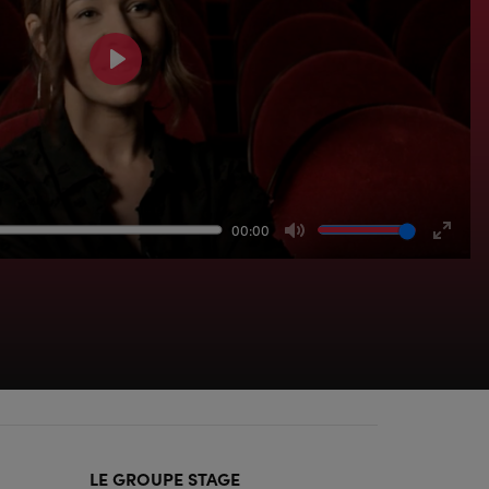
Play
00:00
Mute
Enter
fullsc
LE GROUPE STAGE