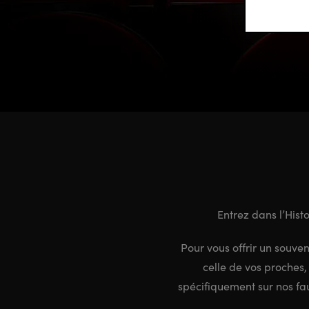
Entrez dans l’His
Pour vous offrir un souven
celle de vos proches,
spécifiquement sur nos fau