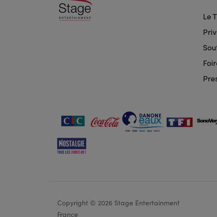
doo
Le 
nav
Priv
Sout
Foi
Pre
Copyright © 2026 Stage Entertainment
Foot
France