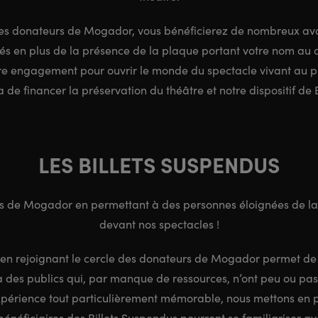
 des donateurs de Mogador, vous bénéficierez de nombreux av
s en plus de la présence de la plaque portant votre nom au dos
tre engagement pour ouvrir le monde du spectacle vivant au p
 de financer la préservation du théâtre et notre dispositif de 
LES BILLETS SUSPENDUS
 de Mogador en permettant à des personnes éloignées de la c
devant nos spectacles !
 en rejoignant le cercle des donateurs de Mogador permet de
r à des publics qui, par manque de ressources, n’ont peu ou pas 
xpérience tout particulièrement mémorable, nous mettons e
énéficiaires des Billets Suspendus pourront se familiariser ave