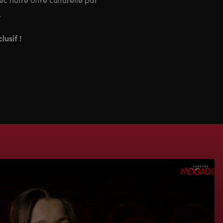
…
lusif !